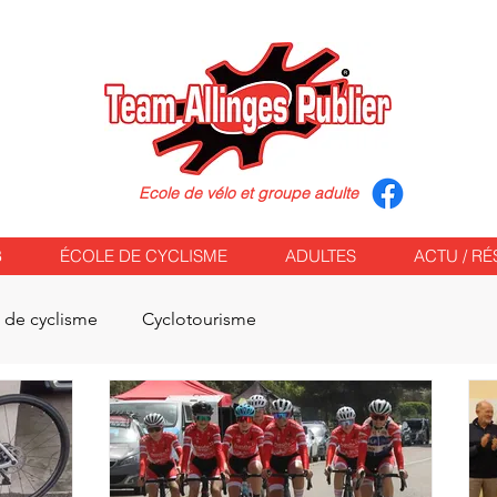
Ecole de vélo et groupe adulte
B
ÉCOLE DE CYCLISME
ADULTES
ACTU / RÉ
 de cyclisme
Cyclotourisme