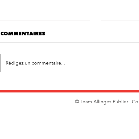
Commentaires
A VENDRE
Rédigez un commentaire...
Coupe de
Départeme
Avril
© Team Allinges Publier | Co