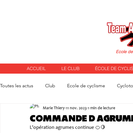
Ecole de
ACCUEIL
LE CLUB
ÉCOLE DE CYCLI
Toutes les actus
Club
Ecole de cyclisme
Cyclot
Marie Thiery
11 nov. 2023
1 min de lecture
Commande d'agrum
L'opération agrumes continue 🍊🍋