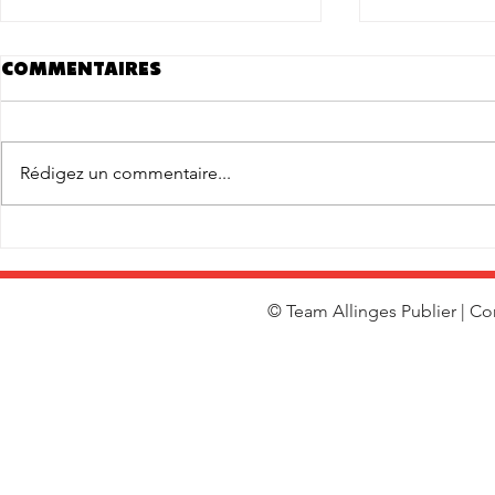
Commentaires
A VENDRE
Rédigez un commentaire...
Coupe de
Départeme
Avril
© Team Allinges Publier | Co