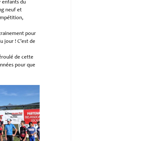
7 enfants du 
ng neuf et 
mpétition, 
ntrainement pour 
 jour ! C’est de 
éroulé de cette 
années pour que 