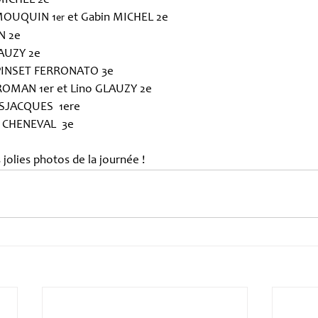
 MICHEL 2e
 MOUQUIN 1
 et Gabin MICHEL 2e
er
IN 2e
LAUZY 2e
s PINSET FERRONATO 3e
t ROMAN 1er et Lino GLAUZY 2e
DESJACQUES  1ere
s CHENEVAL  3e
 jolies photos de la journée !