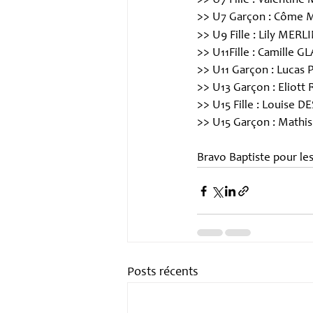
>> U7 Fille : Valentine
>> U7 Garçon : Côme
>> U9 Fille : Lily MERL
>> U11Fille : Camille G
>> U11 Garçon : Luca
>> U13 Garçon : Eliot
>> U15 Fille : Louise 
>> U15 Garçon : Mathi
Bravo Baptiste pour les
Posts récents