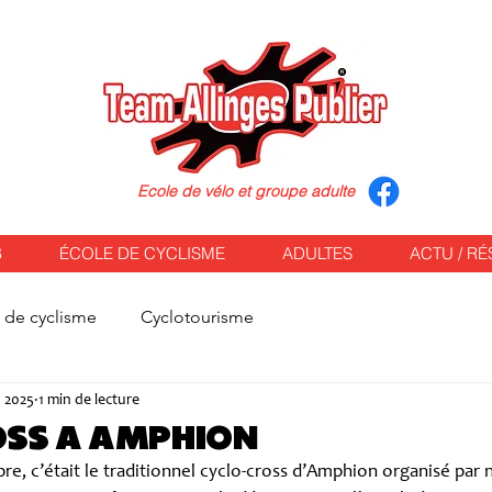
Ecole de vélo et groupe adulte
B
ÉCOLE DE CYCLISME
ADULTES
ACTU / RÉ
 de cyclisme
Cyclotourisme
. 2025
1 min de lecture
OSS A Amphion
, c’était le traditionnel cyclo-cross d’Amphion organisé par no